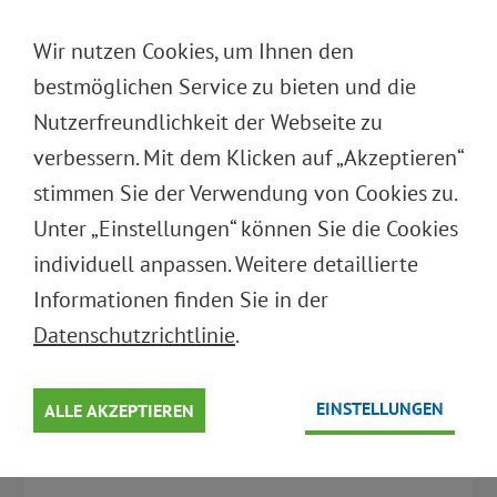
DEUTSCH
Wir nutzen Cookies, um Ihnen den
ENGLISH
bestmöglichen Service zu bieten und die
Nutzerfreundlichkeit der Webseite zu
verbessern. Mit dem Klicken auf „Akzeptieren“
stimmen Sie der Verwendung von Cookies zu.
NEWSLETTER
Unter „Einstellungen“ können Sie die Cookies
ABONNIEREN
individuell anpassen. Weitere detaillierte
Informationen finden Sie in der
Bitte geben Sie Ihre E-Mail-Adresse ein, um unseren
Newsletter zu abonnieren.
Datenschutzrichtlinie
.
E-Mail
EINSTELLUNGEN
ALLE AKZEPTIEREN
* Pflichtfeld