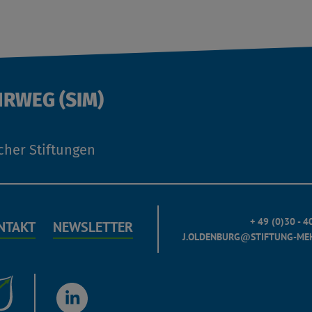
HRWEG (SIM)
cher Stiftungen
+ 49 (0)30 - 
NTAKT
NEWSLETTER
J.OLDENBURG@STIFTUNG-ME