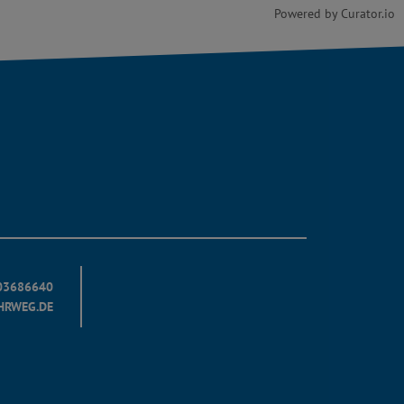
Powered by Curator.io
403686640
HRWEG.DE