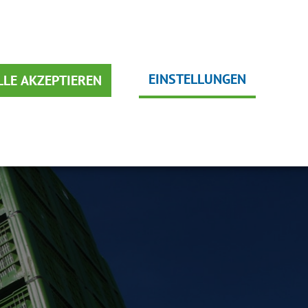
DEUTSCH
EME
NACHHALTIGKEIT
ENGLISH
EINSTELLUNGEN
LLE AKZEPTIEREN