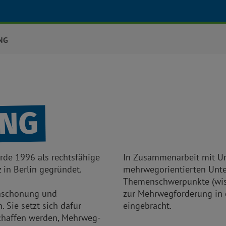
NG
UNG
urde 1996 als rechtsfähige
In Zusammenarbeit mit U
z in Berlin gegründet.
mehrwegorientierten Unte
Themenschwerpunkte (wiss
enschonung und
zur Mehrwegförderung in 
 Sie setzt sich dafür
eingebracht.
schaffen werden, Mehrweg-