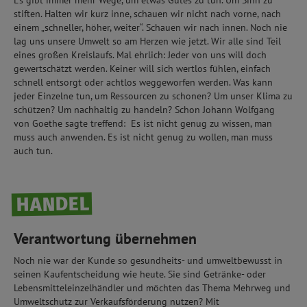
Es gibt immer mehr Wege, um etwas Gutes zu tun. Um Sinn zu
stiften. Halten wir kurz inne, schauen wir nicht nach vorne, nach
einem „schneller, höher, weiter“. Schauen wir nach innen. Noch nie
lag uns unsere Umwelt so am Herzen wie jetzt. Wir alle sind Teil
eines großen Kreislaufs. Mal ehrlich: Jeder von uns will doch
gewertschätzt werden. Keiner will sich wertlos fühlen, einfach
schnell entsorgt oder achtlos weggeworfen werden. Was kann
jeder Einzelne tun, um Ressourcen zu schonen? Um unser Klima zu
schützen? Um nachhaltig zu handeln? Schon Johann Wolfgang
von Goethe sagte treffend: Es ist nicht genug zu wissen, man
muss auch anwenden. Es ist nicht genug zu wollen, man muss
auch tun.
HANDEL
Verantwortung übernehmen
Noch nie war der Kunde so gesundheits- und umweltbewusst in
seinen Kaufentscheidung wie heute. Sie sind Getränke- oder
Lebensmitteleinzelhändler und möchten das Thema Mehrweg und
Umweltschutz zur Verkaufsförderung nutzen? Mit