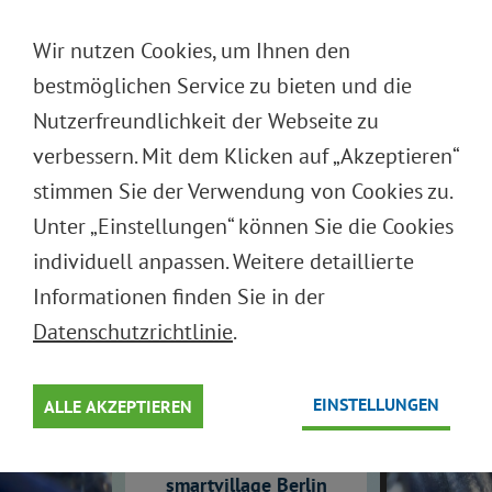
DEUTSCH
Wir nutzen Cookies, um Ihnen den
ENGLISH
bestmöglichen Service zu bieten und die
Nutzerfreundlichkeit der Webseite zu
verbessern. Mit dem Klicken auf „Akzeptieren“
USE
RE
I CHOOSE:
stimmen Sie der Verwendung von Cookies zu.
Unter „Einstellungen“ können Sie die Cookies
Mehrweg macht Sinn.
individuell anpassen. Weitere detaillierte
Informationen finden Sie in der
4. DEUTSCHE MEHRWEG
KONFERENZ
Datenschutzrichtlinie
.
REUSE & LOGISTICS
EINSTELLUNGEN
ALLE AKZEPTIEREN
LEADERSHIP DAYS 2026
11.–12. Juni 2026
smartvillage Berlin