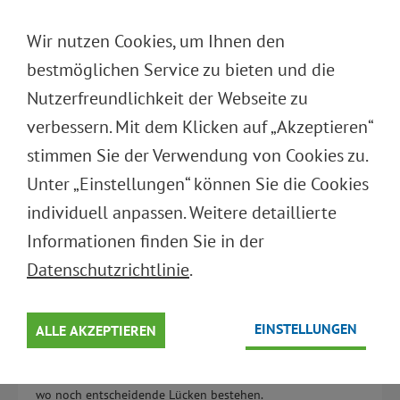
DEUTSCH
Wir nutzen Cookies, um Ihnen den
ENGLISH
bestmöglichen Service zu bieten und die
Nutzerfreundlichkeit der Webseite zu
Zurück zur Übersicht
verbessern. Mit dem Klicken auf „Akzeptieren“
stimmen Sie der Verwendung von Cookies zu.
PPWR-STIMMUNGSINDEX
Unter „Einstellungen“ können Sie die Cookies
DEUTSCHE WIRTSCHAFT 2025
individuell anpassen. Weitere detaillierte
Informationen finden Sie in der
15.09.2025
Datenschutzrichtlinie
.
Gemeinsame Studie von Logistikbude, Stiftung Initiative
Mehrweg und Fraunhofer IML: Wie gut sind die
Unternehmen auf die PPWR vorbereitet? Der PPWR-
EINSTELLUNGEN
ALLE AKZEPTIEREN
Stimmungsindex 2025 gibt erstmals einen systematischen
Überblick über den aktuellen Stand der deutschen
Wirtschaft und zeigt, wo Unternehmen bereits handeln und
wo noch entscheidende Lücken bestehen.