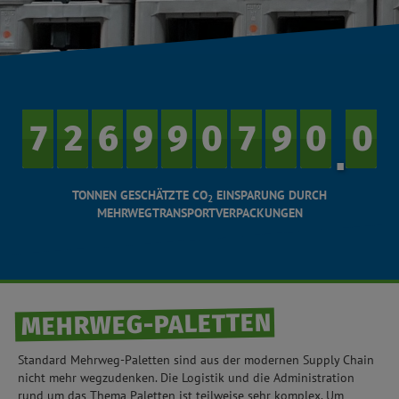
7
7
7
7
2
2
2
2
6
6
6
6
9
9
9
9
9
9
9
9
0
0
0
0
7
7
7
7
9
9
9
9
0
0
1
1
0
0
5
5
.
TONNEN GESCHÄTZTE CO
EINSPARUNG DURCH
2
MEHRWEGTRANSPORTVERPACKUNGEN
MEHRWEG-PALETTEN
Standard Mehrweg-Paletten sind aus der modernen Supply Chain
nicht mehr wegzudenken. Die Logistik und die Administration
rund um das Thema Paletten ist teilweise sehr komplex. Um