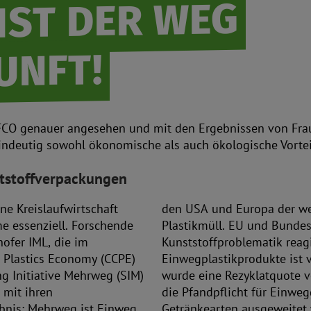
IST DER WEG
UNFT!
FCO genauer angesehen und mit den Ergebnissen von Fraun
indeutig sowohl ökonomische als auch ökologische Vorte
tstoffverpackungen
ine Kreislaufwirtschaft
den USA und Europa der wel
e essenziell. Forschende
Plastikmüll. EU und Bundes
ofer IML, die im
Kunststoffproblematik reagi
r Plastics Economy (CCPE)
Einwegplastikprodukte ist 
g Initiative Mehrweg (SIM)
wurde eine Rezyklatquote v
 mit ihren
die Pfandpflicht für Einwe
ebnis: Mehrweg ist Einweg
Getränkearten ausgeweitet