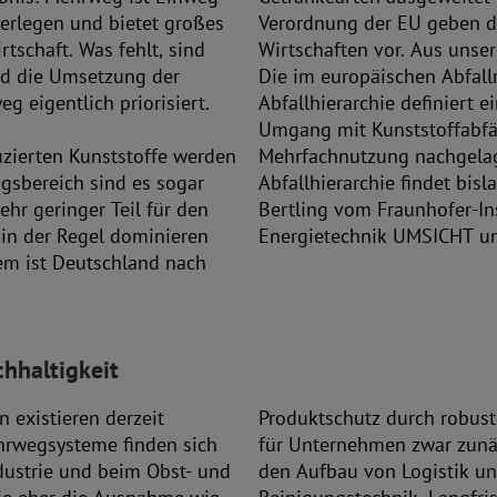
erlegen und bietet großes
Verordnung der EU geben di
rtschaft. Was fehlt, sind
Wirtschaften vor. Aus unser
d die Umsetzung der
Die im europäischen Abfallr
g eigentlich priorisiert.
Abfallhierarchie definiert 
Umgang mit Kunststoffabfäll
uzierten Kunststoffe werden
 Die Umsetzung dieser
ngsbereich sind es sogar
 statt.«, erklärt Jürgen
hr geringer Teil für den
mwelt-, Sicherheits- und
in der Regel dominieren
Energietechnik UMSICHT und
m ist Deutschland nach
chhaltigkeit
 existieren derzeit
en. Mehrweg bedeutet
rwegsysteme finden sich
eren Kapitaleinsatz durch
dustrie und beim Obst- und
ystemen, Lagerflächen und