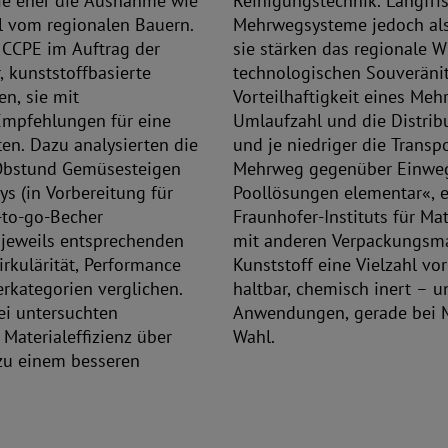
ie eher die Ausnahme wie
Reinigungstechnik. Langfris
el vom regionalen Bauern.
Mehrwegsysteme jedoch als
r CCPE im Auftrag der
sie stärken das regionale W
, kunststoffbasierte
technologischen Souveränit
n, sie mit
Vorteilhaftigkeit eines Me
Empfehlungen für eine
Umlaufzahl und die Distribu
ten. Dazu analysierten die
und je niedriger die Transp
Obstund Gemüsesteigen
Mehrweg gegenüber Einweg 
ays (in Vorbereitung für
Poollösungen elementar«, er
-to-go-Becher
Fraunhofer-Instituts für Mat
 jeweils entsprechenden
mit anderen Verpackungsmat
rkulärität, Performance
Kunststoff eine Vielzahl vor
rkategorien verglichen.
haltbar, chemisch inert – u
ei untersuchten
Anwendungen, gerade bei M
Materialeffizienz über
Wahl.
 zu einem besseren