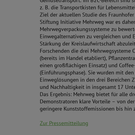
Gemüsetransport. Im B2C-Bereich sind s
z. B. die Transportkisten für Lebensmitt
Ziel der aktuellen Studie des Fraunhofe
Stiftung Initiative Mehrweg war es daher
Mehrwegverpackungssysteme zu bewerte
Einwegalternativen zu vergleichen und 
Stärkung der Kreislaufwirtschaft abzulei
Forschenden die drei Mehrwegsysteme 
(bereits im Handel etabliert), Pflanzentr
einen großflächigen Einsatz) und Coffee
(Einführungsphase). Sie wurden mit den
Einweglösungen in den drei Bereichen Zi
und Nachhaltigkeit in insgesamt 17 Unte
Das Ergebnis: Mehrweg bietet für alle dr
Demonstratoren klare Vorteile – von der 
geringere Kunststoffemissionen bis hin
Zur Pressemitteilung