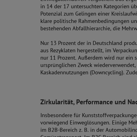
in 14 der 17 untersuchten Kategorien üb
Potenzial zum Gelingen einer Kreislaufwi
klare politische Rahmenbedingungen un
bestehenden Abfallhierarchie, die Mehrwe
Nur 13 Prozent der in Deutschland prod
Mehrfachnutzung nachgelagert.
aus Rezyklaten hergestellt, im Verpacku
Abfallhierarchie findet bislang aber kaum
nur 11 Prozent. Außerdem wird nur ein se
Bertling vom Fraunhofer-Institut für U
ursprünglichen Zweck wiederverwendet, 
Kaskadennutzungen (Downcycling). Zude
Zirkularität, Performance und Na
Insbesondere für Kunststoffverpackungen
Produktschutz durch robustere Ausführung
vorwiegend Einweglösungen. Einige Meh
für Unternehmen zwar zunächst einen höh
im B2B-Bereich z. B. in der Automobilin
den Aufbau von Logistik und Rückfuhrs