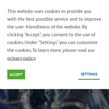
DEUTSCH
This website uses cookies to provide you
ENGLISH
with the best possible service and to improve
the user-friendliness of the website. By
clicking "Accept", you consent to the use of
USE
RE
I CHOOSE:
cookies. Under "Settings" you can customize
the cookies. To learn more, please read our
It makes sense to reuse.
privacy policy
.
SETTINGS
ACCEPT